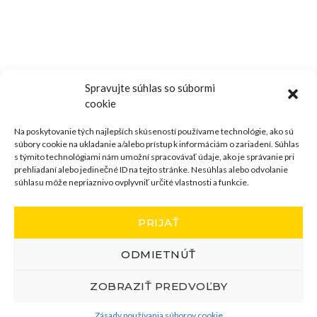
Spravujte súhlas so súbormi
cookie
Na poskytovanie tých najlepších skúseností používame technológie, ako sú
súbory cookie na ukladanie a/alebo prístup k informáciám o zariadení. Súhlas
s týmito technológiami nám umožní spracovávať údaje, ako je správanie pri
prehliadaní alebo jedinečné ID na tejto stránke. Nesúhlas alebo odvolanie
súhlasu môže nepriaznivo ovplyvniť určité vlastnosti a funkcie.
PRIJAŤ
ODMIETNÚŤ
ZOBRAZIŤ PREDVOĽBY
Zásady používania súborov cookie