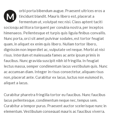
orbi porta bibendum augue. Praesent ultrices eros a
M
tincidunt blandit. Mauris libero est, placerat a
fermentum ut, volutpat nec nisi. Class aptent taciti
sociosqu ad litora torquent per conubia nostra, per inceptos
himenaeos. Pellentesque et turpis quis ligula finibus convallis.
Nunc porta, orci sit amet pulvinar sodales, est tortor feugiat
quam, in aliquet ex enim quis libero. Nullam tortor libero,
dignissim non imperdiet ac, vulputate vel neque. Morbi at nisi
risus. Interdum et malesuada fames ac ante ipsum primis in
faucibus. Nunc gravida suscipit nibh id fringilla. In feugiat
lectus massa, semper condimentum lacus vestibulum quis. Nunc
ac accumsan diam. Integer in risus consectetur, aliquam risus
non, placerat ante. Curabitur ex lacus, luctus non euismod in,
aliquet a lacus.
Curabitur pharetra fringilla tortor eu faucibus. Nunc faucibus
lacus pellentesque, condimentum neque nec, tempus sem.
Curabitur a tempor purus. Praesent auctor scelerisque nunc in
elementum. Vestibulum consequat mauris ac faucibus viverra.